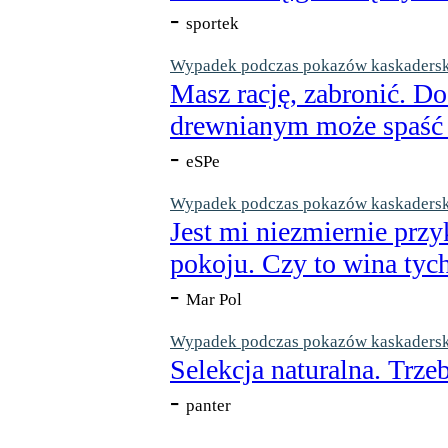
-
sportek
Wypadek podczas pokazów kaskaderskic
Masz rację, zabronić. Do
drewnianym może spaść n
-
eSPe
Wypadek podczas pokazów kaskaderskic
Jest mi niezmiernie przy
pokoju. Czy to wina tych
-
Mar Pol
Wypadek podczas pokazów kaskaderskic
Selekcja naturalna. Trzeb
-
panter