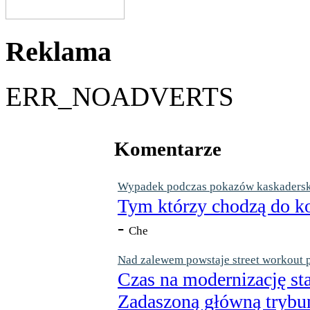
Reklama
ERR_NOADVERTS
Komentarze
Wypadek podczas pokazów kaskaderskic
Tym którzy chodzą do ko
-
Che
Nad zalewem powstaje street workout 
Czas na modernizację st
Zadaszoną główną trybun