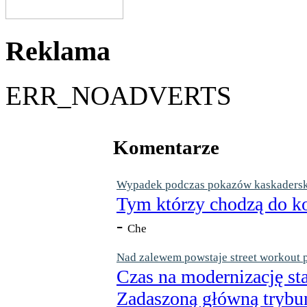
Reklama
ERR_NOADVERTS
Komentarze
Wypadek podczas pokazów kaskaderskic
Tym którzy chodzą do ko
-
Che
Nad zalewem powstaje street workout 
Czas na modernizację st
Zadaszoną główną trybun