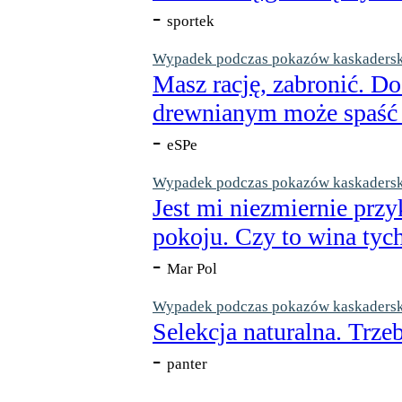
-
sportek
Wypadek podczas pokazów kaskaderskic
Masz rację, zabronić. Do
drewnianym może spaść n
-
eSPe
Wypadek podczas pokazów kaskaderskic
Jest mi niezmiernie przy
pokoju. Czy to wina tych
-
Mar Pol
Wypadek podczas pokazów kaskaderskic
Selekcja naturalna. Trzeb
-
panter