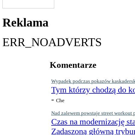
Reklama
ERR_NOADVERTS
Komentarze
Wypadek podczas pokazów kaskaderskic
Tym którzy chodzą do ko
-
Che
Nad zalewem powstaje street workout 
Czas na modernizację st
Zadaszoną główną trybun