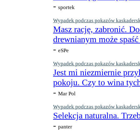
-
sportek
Wypadek podczas pokazów kaskaderskic
Masz rację, zabronić. Do
drewnianym może spaść n
-
eSPe
Wypadek podczas pokazów kaskaderskic
Jest mi niezmiernie przy
pokoju. Czy to wina tych
-
Mar Pol
Wypadek podczas pokazów kaskaderskic
Selekcja naturalna. Trzeb
-
panter