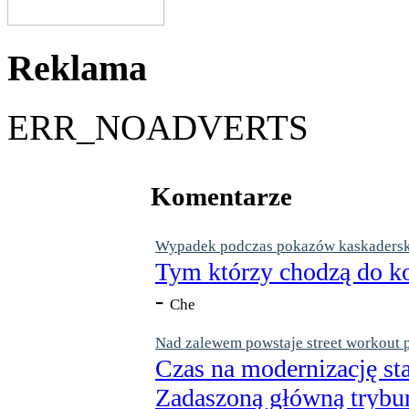
Reklama
ERR_NOADVERTS
Komentarze
Wypadek podczas pokazów kaskaderskic
Tym którzy chodzą do ko
-
Che
Nad zalewem powstaje street workout 
Czas na modernizację st
Zadaszoną główną trybun