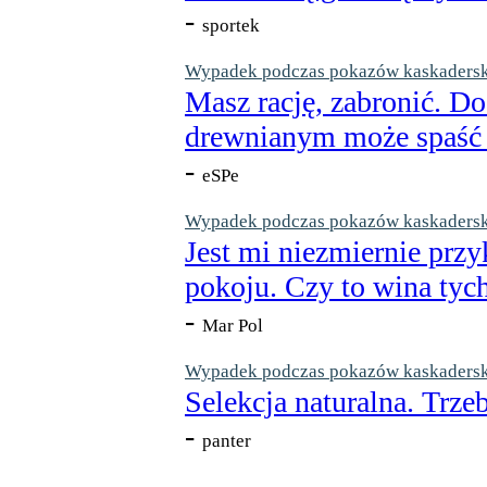
-
sportek
Wypadek podczas pokazów kaskaderskic
Masz rację, zabronić. Do
drewnianym może spaść n
-
eSPe
Wypadek podczas pokazów kaskaderskic
Jest mi niezmiernie przy
pokoju. Czy to wina tych
-
Mar Pol
Wypadek podczas pokazów kaskaderskic
Selekcja naturalna. Trzeb
-
panter