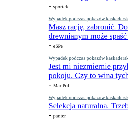
-
sportek
Wypadek podczas pokazów kaskaderskic
Masz rację, zabronić. Do
drewnianym może spaść n
-
eSPe
Wypadek podczas pokazów kaskaderskic
Jest mi niezmiernie przy
pokoju. Czy to wina tych
-
Mar Pol
Wypadek podczas pokazów kaskaderskic
Selekcja naturalna. Trzeb
-
panter