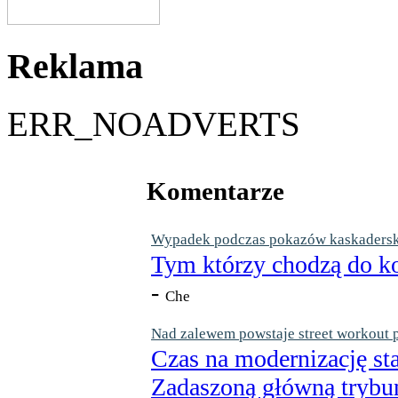
Reklama
ERR_NOADVERTS
Komentarze
Wypadek podczas pokazów kaskaderskic
Tym którzy chodzą do ko
-
Che
Nad zalewem powstaje street workout 
Czas na modernizację st
Zadaszoną główną trybun