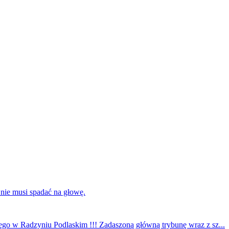
 nie musi spadać na głowę.
ego w Radzyniu Podlaskim !!! Zadaszoną główną trybunę wraz z sz...