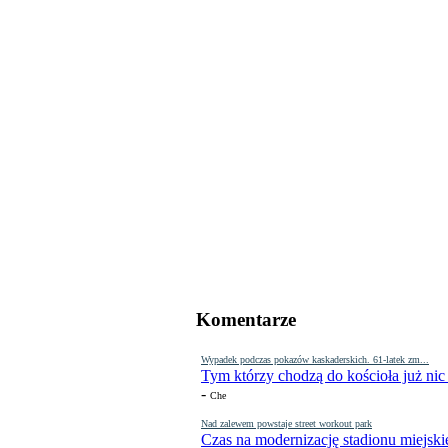
Komentarze
Wypadek podczas pokazów kaskaderskich. 61-latek zm...
Tym którzy chodzą do kościoła już nic
-
Che
Nad zalewem powstaje street workout park
Czas na modernizację stadionu miejski