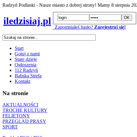
Radzyń Podlaski - Nasze miasto z dobrej strony! Mamy
8 sierpnia 2
iledzisiaj.pl
Zapomniałeś hasło?
Zarejestruj się!
Start
Gotuj z nami
Stare dzieje
Ogłoszenia
112 Radzyń
Babska Strefa
Kontakt
Na stronie
AKTUALNOŚCI
TROCHĘ KULTURY
FELIETONY
PRZEGLĄD PRASY
SPORT