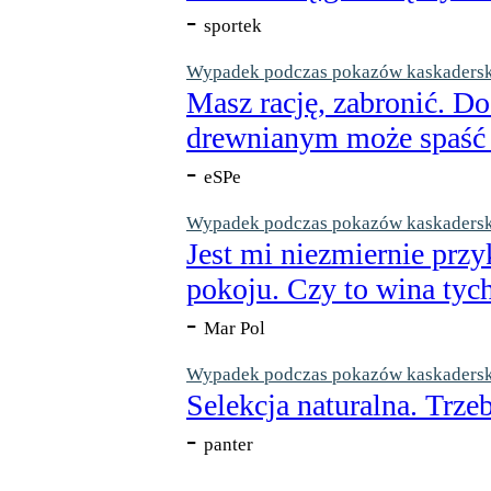
-
sportek
Wypadek podczas pokazów kaskaderskic
Masz rację, zabronić. Do
drewnianym może spaść n
-
eSPe
Wypadek podczas pokazów kaskaderskic
Jest mi niezmiernie przy
pokoju. Czy to wina tych
-
Mar Pol
Wypadek podczas pokazów kaskaderskic
Selekcja naturalna. Trzeb
-
panter