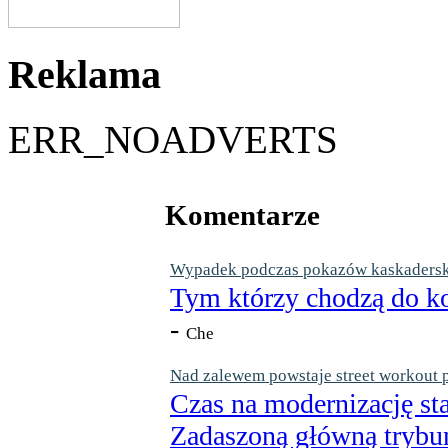
Reklama
ERR_NOADVERTS
Komentarze
Wypadek podczas pokazów kaskaderskic
Tym którzy chodzą do ko
-
Che
Nad zalewem powstaje street workout 
Czas na modernizację st
Zadaszoną główną trybun