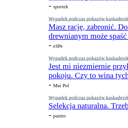
-
sportek
Wypadek podczas pokazów kaskaderskic
Masz rację, zabronić. Do
drewnianym może spaść n
-
eSPe
Wypadek podczas pokazów kaskaderskic
Jest mi niezmiernie przy
pokoju. Czy to wina tych
-
Mar Pol
Wypadek podczas pokazów kaskaderskic
Selekcja naturalna. Trzeb
-
panter