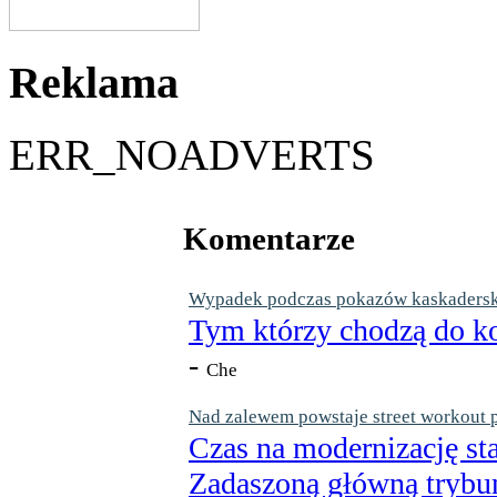
Reklama
ERR_NOADVERTS
Komentarze
Wypadek podczas pokazów kaskaderskic
Tym którzy chodzą do ko
-
Che
Nad zalewem powstaje street workout 
Czas na modernizację st
Zadaszoną główną trybun