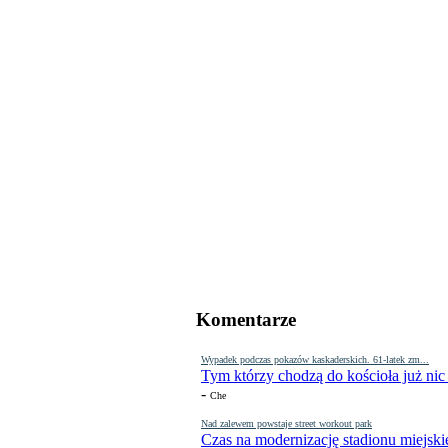
Komentarze
Wypadek podczas pokazów kaskaderskich. 61-latek zm...
Tym którzy chodzą do kościoła już nic
-
Che
Nad zalewem powstaje street workout park
Czas na modernizację stadionu miejski