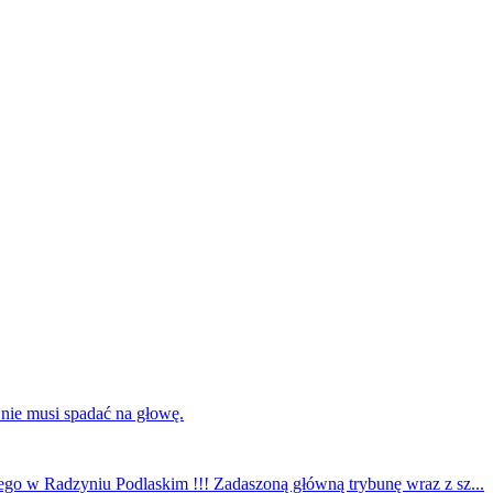
 nie musi spadać na głowę.
ego w Radzyniu Podlaskim !!! Zadaszoną główną trybunę wraz z sz...