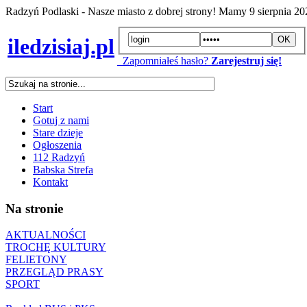
Radzyń Podlaski - Nasze miasto z dobrej strony! Mamy
9 sierpnia 2
iledzisiaj.pl
Zapomniałeś hasło?
Zarejestruj się!
Start
Gotuj z nami
Stare dzieje
Ogłoszenia
112 Radzyń
Babska Strefa
Kontakt
Na stronie
AKTUALNOŚCI
TROCHĘ KULTURY
FELIETONY
PRZEGLĄD PRASY
SPORT