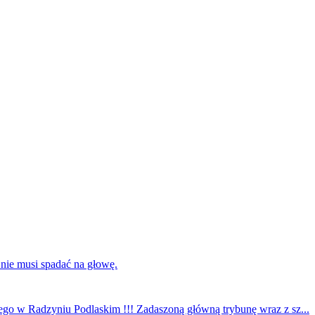
 nie musi spadać na głowę.
ego w Radzyniu Podlaskim !!! Zadaszoną główną trybunę wraz z sz...