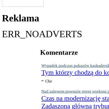
Reklama
ERR_NOADVERTS
Komentarze
Wypadek podczas pokazów kaskaderskic
Tym którzy chodzą do ko
-
Che
Nad zalewem powstaje street workout 
Czas na modernizację st
Zadaszoną główną trybun