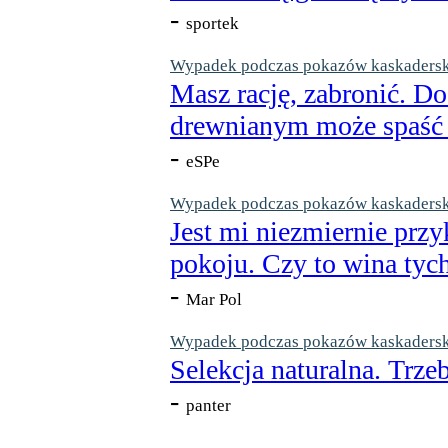
-
sportek
Wypadek podczas pokazów kaskaderskic
Masz rację, zabronić. Do
drewnianym może spaść n
-
eSPe
Wypadek podczas pokazów kaskaderskic
Jest mi niezmiernie przy
pokoju. Czy to wina tych
-
Mar Pol
Wypadek podczas pokazów kaskaderskic
Selekcja naturalna. Trzeb
-
panter