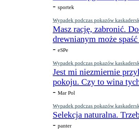
-
sportek
Wypadek podczas pokazów kaskaderskic
Masz rację, zabronić. Do
drewnianym może spaść n
-
eSPe
Wypadek podczas pokazów kaskaderskic
Jest mi niezmiernie przy
pokoju. Czy to wina tych
-
Mar Pol
Wypadek podczas pokazów kaskaderskic
Selekcja naturalna. Trzeb
-
panter