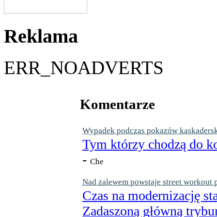
Reklama
ERR_NOADVERTS
Komentarze
Wypadek podczas pokazów kaskaderskic
Tym którzy chodzą do ko
-
Che
Nad zalewem powstaje street workout 
Czas na modernizację st
Zadaszoną główną trybun