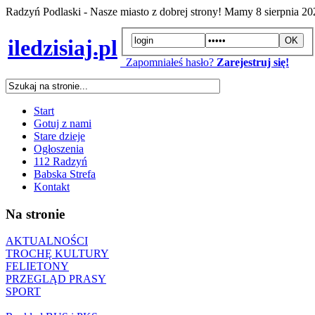
Radzyń Podlaski - Nasze miasto z dobrej strony! Mamy
8 sierpnia 2
iledzisiaj.pl
Zapomniałeś hasło?
Zarejestruj się!
Start
Gotuj z nami
Stare dzieje
Ogłoszenia
112 Radzyń
Babska Strefa
Kontakt
Na stronie
AKTUALNOŚCI
TROCHĘ KULTURY
FELIETONY
PRZEGLĄD PRASY
SPORT