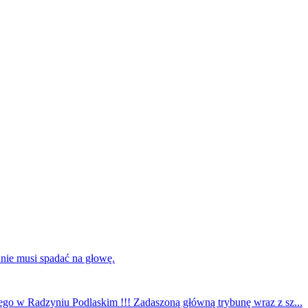
 nie musi spadać na głowę.
ego w Radzyniu Podlaskim !!! Zadaszoną główną trybunę wraz z sz...