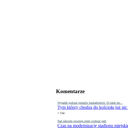
Komentarze
Wypadek podczas pokazów kaskaderskich. 61-latek zm...
Tym którzy chodzą do kościoła już nic
-
Che
Nad zalewem powstaje street workout park
Czas na modernizację stadionu miejski