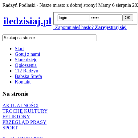
Radzyń Podlaski - Nasze miasto z dobrej strony! Mamy
6 sierpnia 2
iledzisiaj.pl
Zapomniałeś hasło?
Zarejestruj się!
Start
Gotuj z nami
Stare dzieje
Ogłoszenia
112 Radzyń
Babska Strefa
Kontakt
Na stronie
AKTUALNOŚCI
TROCHĘ KULTURY
FELIETONY
PRZEGLĄD PRASY
SPORT