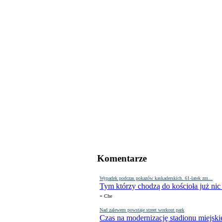
Komentarze
Wypadek podczas pokazów kaskaderskich. 61-latek zm...
Tym którzy chodzą do kościoła już nic
-
Che
Nad zalewem powstaje street workout park
Czas na modernizację stadionu miejski