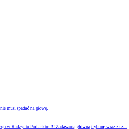
 nie musi spadać na głowę.
ego w Radzyniu Podlaskim !!! Zadaszoną główną trybunę wraz z sz...