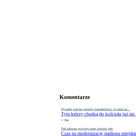
Komentarze
Wypadek podczas pokazów kaskaderskich. 61-latek zm...
Tym którzy chodzą do kościoła już nic
-
Che
Nad zalewem powstaje street workout park
Czas na modernizację stadionu miejski