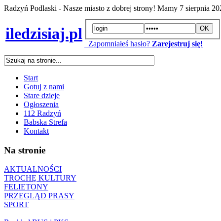
Radzyń Podlaski - Nasze miasto z dobrej strony! Mamy
7 sierpnia 2
iledzisiaj.pl
Zapomniałeś hasło?
Zarejestruj się!
Start
Gotuj z nami
Stare dzieje
Ogłoszenia
112 Radzyń
Babska Strefa
Kontakt
Na stronie
AKTUALNOŚCI
TROCHĘ KULTURY
FELIETONY
PRZEGLĄD PRASY
SPORT