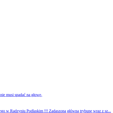
 nie musi spadać na głowę.
ego w Radzyniu Podlaskim !!! Zadaszoną główną trybunę wraz z sz...