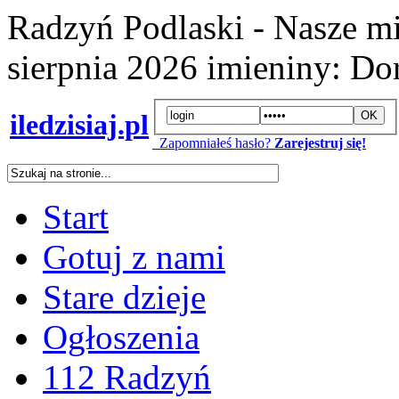
Radzyń Podlaski - Nasze mi
sierpnia 2026
imieniny:
Dor
iledzisiaj.pl
Zapomniałeś hasło?
Zarejestruj się!
Start
Gotuj z nami
Stare dzieje
Ogłoszenia
112 Radzyń