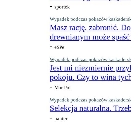
-
sportek
Wypadek podczas pokazów kaskaderskic
Masz rację, zabronić. Do
drewnianym może spaść n
-
eSPe
Wypadek podczas pokazów kaskaderskic
Jest mi niezmiernie przy
pokoju. Czy to wina tych
-
Mar Pol
Wypadek podczas pokazów kaskaderskic
Selekcja naturalna. Trzeb
-
panter