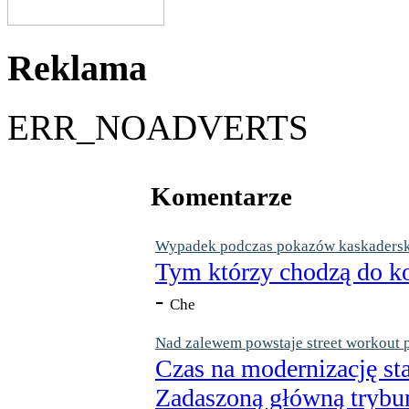
Reklama
ERR_NOADVERTS
Komentarze
Wypadek podczas pokazów kaskaderskic
Tym którzy chodzą do ko
-
Che
Nad zalewem powstaje street workout 
Czas na modernizację st
Zadaszoną główną trybun