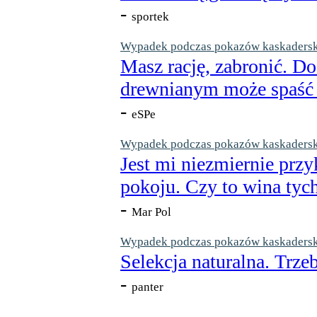
-
sportek
Wypadek podczas pokazów kaskaderskic
Masz rację, zabronić. Do
drewnianym może spaść n
-
eSPe
Wypadek podczas pokazów kaskaderskic
Jest mi niezmiernie przy
pokoju. Czy to wina tych
-
Mar Pol
Wypadek podczas pokazów kaskaderskic
Selekcja naturalna. Trzeb
-
panter