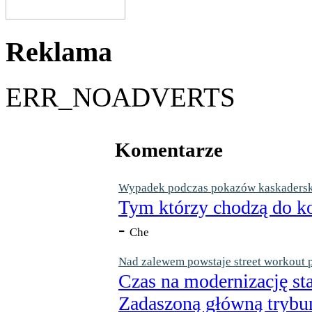
Reklama
ERR_NOADVERTS
Komentarze
Wypadek podczas pokazów kaskaderskic
Tym którzy chodzą do ko
-
Che
Nad zalewem powstaje street workout 
Czas na modernizację st
Zadaszoną główną trybun