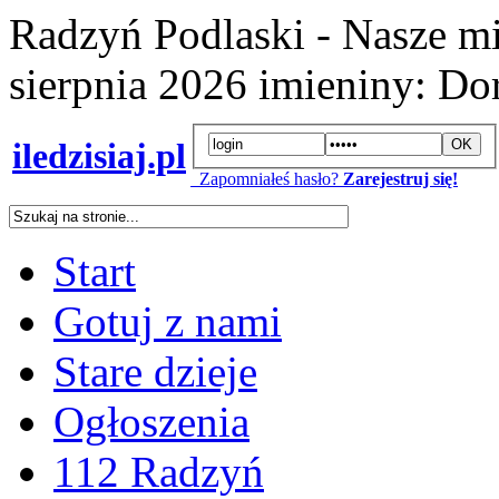
Radzyń Podlaski - Nasze mi
sierpnia 2026
imieniny:
Dor
iledzisiaj.pl
Zapomniałeś hasło?
Zarejestruj się!
Start
Gotuj z nami
Stare dzieje
Ogłoszenia
112 Radzyń