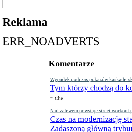
Reklama
ERR_NOADVERTS
Komentarze
Wypadek podczas pokazów kaskaderskic
Tym którzy chodzą do ko
-
Che
Nad zalewem powstaje street workout 
Czas na modernizację st
Zadaszoną główną trybun