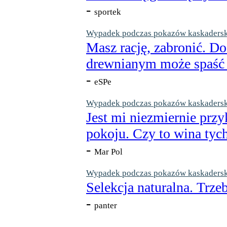
-
sportek
Wypadek podczas pokazów kaskaderskic
Masz rację, zabronić. Do
drewnianym może spaść n
-
eSPe
Wypadek podczas pokazów kaskaderskic
Jest mi niezmiernie przy
pokoju. Czy to wina tych
-
Mar Pol
Wypadek podczas pokazów kaskaderskic
Selekcja naturalna. Trzeb
-
panter