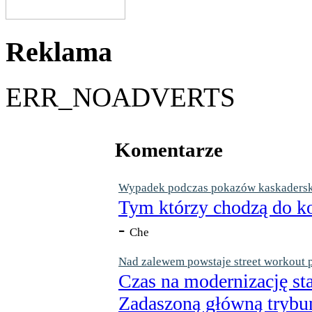
Reklama
ERR_NOADVERTS
Komentarze
Wypadek podczas pokazów kaskaderskic
Tym którzy chodzą do ko
-
Che
Nad zalewem powstaje street workout 
Czas na modernizację st
Zadaszoną główną trybun