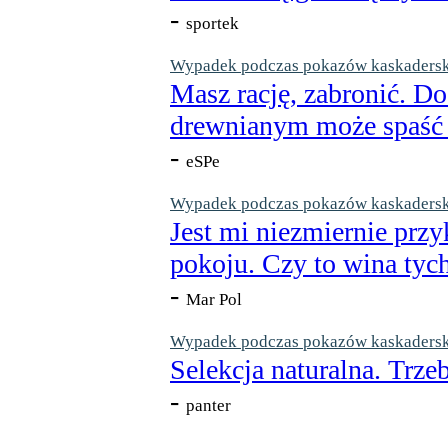
-
sportek
Wypadek podczas pokazów kaskaderskic
Masz rację, zabronić. Do
drewnianym może spaść n
-
eSPe
Wypadek podczas pokazów kaskaderskic
Jest mi niezmiernie przy
pokoju. Czy to wina tych
-
Mar Pol
Wypadek podczas pokazów kaskaderskic
Selekcja naturalna. Trzeb
-
panter