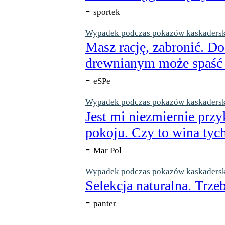
-
sportek
Wypadek podczas pokazów kaskaderskic
Masz rację, zabronić. Do
drewnianym może spaść n
-
eSPe
Wypadek podczas pokazów kaskaderskic
Jest mi niezmiernie przy
pokoju. Czy to wina tych
-
Mar Pol
Wypadek podczas pokazów kaskaderskic
Selekcja naturalna. Trzeb
-
panter