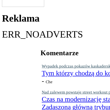
Reklama
ERR_NOADVERTS
Komentarze
Wypadek podczas pokazów kaskaderskic
Tym którzy chodzą do ko
-
Che
Nad zalewem powstaje street workout 
Czas na modernizację st
Zadaszoną główną trybun