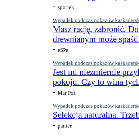
-
sportek
Wypadek podczas pokazów kaskaderskic
Masz rację, zabronić. Do
drewnianym może spaść n
-
eSPe
Wypadek podczas pokazów kaskaderskic
Jest mi niezmiernie przy
pokoju. Czy to wina tych
-
Mar Pol
Wypadek podczas pokazów kaskaderskic
Selekcja naturalna. Trzeb
-
panter