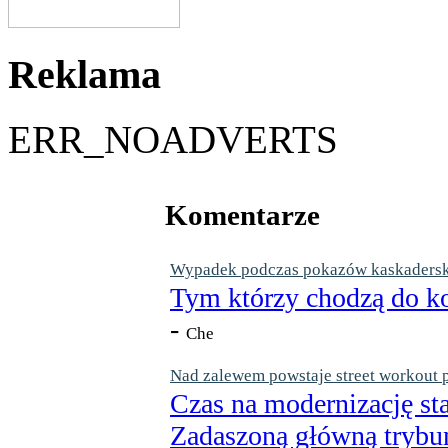
Reklama
ERR_NOADVERTS
Komentarze
Wypadek podczas pokazów kaskaderskic
Tym którzy chodzą do ko
-
Che
Nad zalewem powstaje street workout 
Czas na modernizację st
Zadaszoną główną trybun