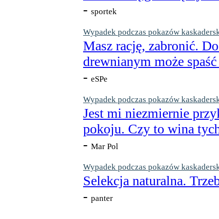
-
sportek
Wypadek podczas pokazów kaskaderskic
Masz rację, zabronić. Do
drewnianym może spaść n
-
eSPe
Wypadek podczas pokazów kaskaderskic
Jest mi niezmiernie przy
pokoju. Czy to wina tych
-
Mar Pol
Wypadek podczas pokazów kaskaderskic
Selekcja naturalna. Trzeb
-
panter