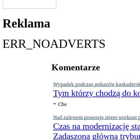
Reklama
ERR_NOADVERTS
Komentarze
Wypadek podczas pokazów kaskaderskic
Tym którzy chodzą do ko
-
Che
Nad zalewem powstaje street workout 
Czas na modernizację st
Zadaszoną główną trybun