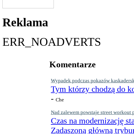
Reklama
ERR_NOADVERTS
Komentarze
Wypadek podczas pokazów kaskaderskic
Tym którzy chodzą do ko
-
Che
Nad zalewem powstaje street workout 
Czas na modernizację st
Zadaszoną główną trybun