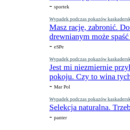
-
sportek
Wypadek podczas pokazów kaskaderskic
Masz rację, zabronić. Do
drewnianym może spaść n
-
eSPe
Wypadek podczas pokazów kaskaderskic
Jest mi niezmiernie przy
pokoju. Czy to wina tych
-
Mar Pol
Wypadek podczas pokazów kaskaderskic
Selekcja naturalna. Trzeb
-
panter