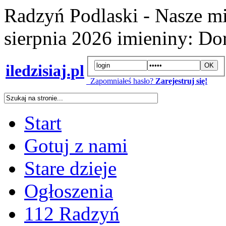
Radzyń Podlaski - Nasze mi
sierpnia 2026
imieniny:
Dor
iledzisiaj.pl
Zapomniałeś hasło?
Zarejestruj się!
Start
Gotuj z nami
Stare dzieje
Ogłoszenia
112 Radzyń