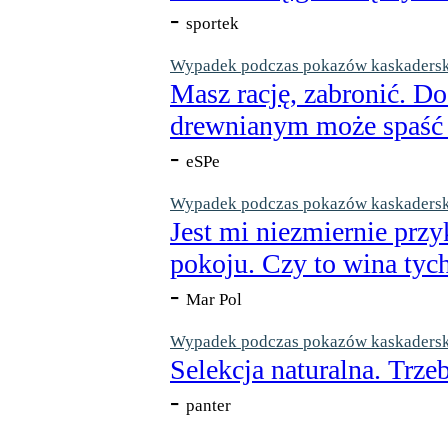
-
sportek
Wypadek podczas pokazów kaskaderskic
Masz rację, zabronić. Do
drewnianym może spaść n
-
eSPe
Wypadek podczas pokazów kaskaderskic
Jest mi niezmiernie przy
pokoju. Czy to wina tych
-
Mar Pol
Wypadek podczas pokazów kaskaderskic
Selekcja naturalna. Trzeb
-
panter