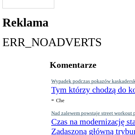
Reklama
ERR_NOADVERTS
Komentarze
Wypadek podczas pokazów kaskaderskic
Tym którzy chodzą do ko
-
Che
Nad zalewem powstaje street workout 
Czas na modernizację st
Zadaszoną główną trybun