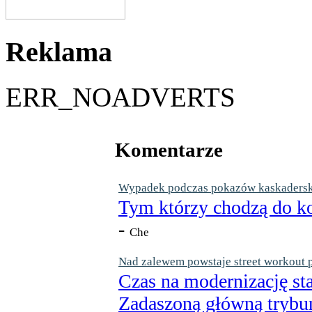
Reklama
ERR_NOADVERTS
Komentarze
Wypadek podczas pokazów kaskaderskic
Tym którzy chodzą do ko
-
Che
Nad zalewem powstaje street workout 
Czas na modernizację st
Zadaszoną główną trybun