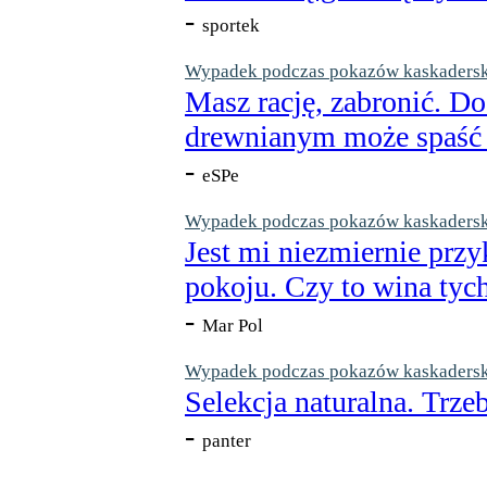
-
sportek
Wypadek podczas pokazów kaskaderskic
Masz rację, zabronić. Do
drewnianym może spaść n
-
eSPe
Wypadek podczas pokazów kaskaderskic
Jest mi niezmiernie przy
pokoju. Czy to wina tych
-
Mar Pol
Wypadek podczas pokazów kaskaderskic
Selekcja naturalna. Trzeb
-
panter