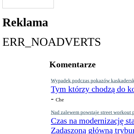
Reklama
ERR_NOADVERTS
Komentarze
Wypadek podczas pokazów kaskaderskic
Tym którzy chodzą do ko
-
Che
Nad zalewem powstaje street workout 
Czas na modernizację st
Zadaszoną główną trybun