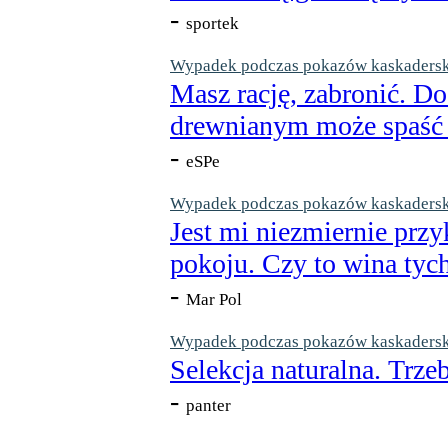
-
sportek
Wypadek podczas pokazów kaskaderskic
Masz rację, zabronić. Do
drewnianym może spaść n
-
eSPe
Wypadek podczas pokazów kaskaderskic
Jest mi niezmiernie przy
pokoju. Czy to wina tych
-
Mar Pol
Wypadek podczas pokazów kaskaderskic
Selekcja naturalna. Trzeb
-
panter