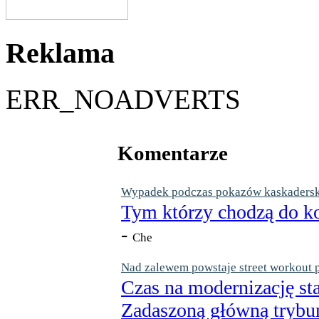
Reklama
ERR_NOADVERTS
Komentarze
Wypadek podczas pokazów kaskaderskic
Tym którzy chodzą do ko
-
Che
Nad zalewem powstaje street workout 
Czas na modernizację st
Zadaszoną główną trybun