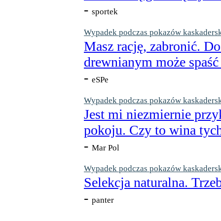
-
sportek
Wypadek podczas pokazów kaskaderskic
Masz rację, zabronić. Do
drewnianym może spaść n
-
eSPe
Wypadek podczas pokazów kaskaderskic
Jest mi niezmiernie przy
pokoju. Czy to wina tych
-
Mar Pol
Wypadek podczas pokazów kaskaderskic
Selekcja naturalna. Trzeb
-
panter