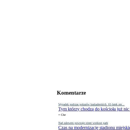
Komentarze
Wypadek podczas pokazów kaskaderskich. 61-latek zm...
Tym którzy chodzą do kościoła już nic
-
Che
Nad zalewem powstaje street workout park
Czas na modernizację stadionu miejski