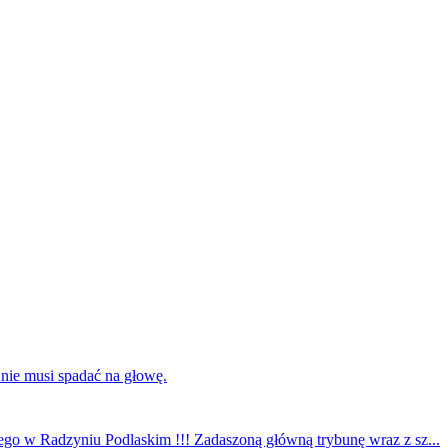
 nie musi spadać na głowę.
ego w Radzyniu Podlaskim !!! Zadaszoną główną trybunę wraz z sz...