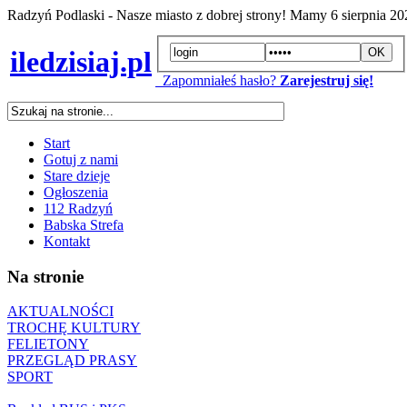
Radzyń Podlaski - Nasze miasto z dobrej strony! Mamy
6 sierpnia 2
iledzisiaj.pl
Zapomniałeś hasło?
Zarejestruj się!
Start
Gotuj z nami
Stare dzieje
Ogłoszenia
112 Radzyń
Babska Strefa
Kontakt
Na stronie
AKTUALNOŚCI
TROCHĘ KULTURY
FELIETONY
PRZEGLĄD PRASY
SPORT