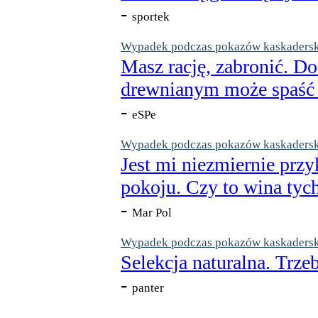
-
sportek
Wypadek podczas pokazów kaskaderskic
Masz rację, zabronić. Do
drewnianym może spaść n
-
eSPe
Wypadek podczas pokazów kaskaderskic
Jest mi niezmiernie przy
pokoju. Czy to wina tych
-
Mar Pol
Wypadek podczas pokazów kaskaderskic
Selekcja naturalna. Trzeb
-
panter