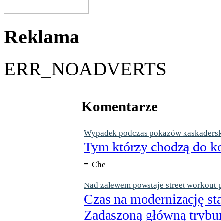
Reklama
ERR_NOADVERTS
Komentarze
Wypadek podczas pokazów kaskaderskic
Tym którzy chodzą do ko
-
Che
Nad zalewem powstaje street workout 
Czas na modernizację st
Zadaszoną główną trybun