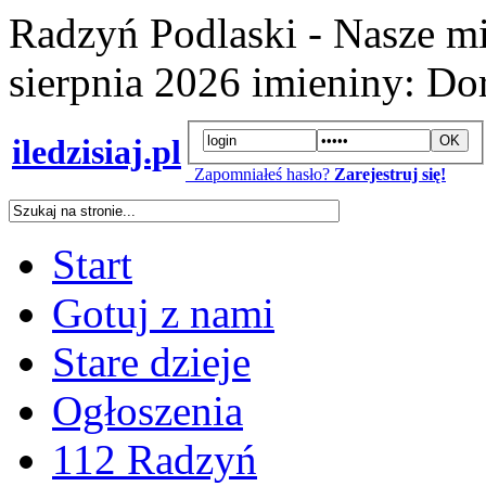
Radzyń Podlaski - Nasze mi
sierpnia 2026
imieniny:
Dor
iledzisiaj.pl
Zapomniałeś hasło?
Zarejestruj się!
Start
Gotuj z nami
Stare dzieje
Ogłoszenia
112 Radzyń