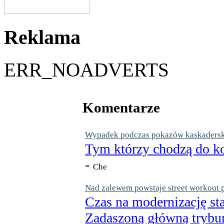
Reklama
ERR_NOADVERTS
Komentarze
Wypadek podczas pokazów kaskaderskic
Tym którzy chodzą do ko
-
Che
Nad zalewem powstaje street workout 
Czas na modernizację st
Zadaszoną główną trybun