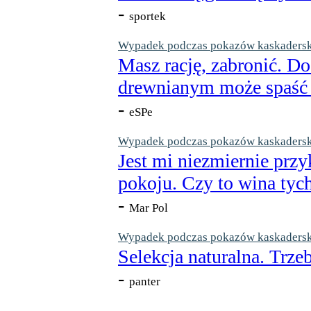
-
sportek
Wypadek podczas pokazów kaskaderskic
Masz rację, zabronić. Do
drewnianym może spaść n
-
eSPe
Wypadek podczas pokazów kaskaderskic
Jest mi niezmiernie przy
pokoju. Czy to wina tych
-
Mar Pol
Wypadek podczas pokazów kaskaderskic
Selekcja naturalna. Trzeb
-
panter