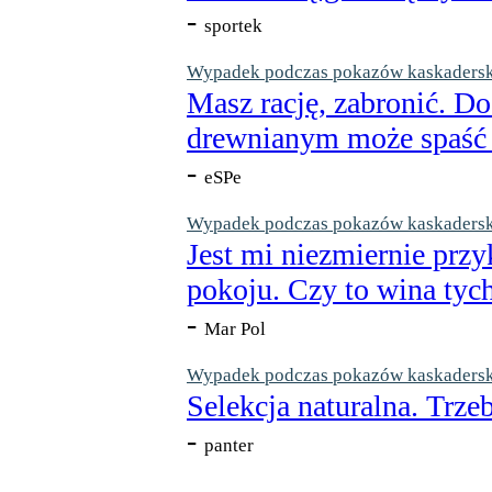
-
sportek
Wypadek podczas pokazów kaskaderskic
Masz rację, zabronić. Do
drewnianym może spaść n
-
eSPe
Wypadek podczas pokazów kaskaderskic
Jest mi niezmiernie przy
pokoju. Czy to wina tych
-
Mar Pol
Wypadek podczas pokazów kaskaderskic
Selekcja naturalna. Trzeb
-
panter