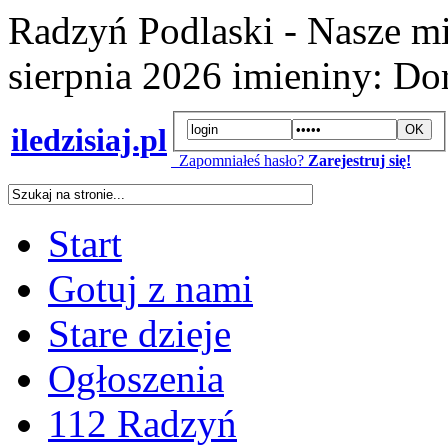
Radzyń Podlaski - Nasze mi
sierpnia 2026
imieniny:
Dor
iledzisiaj.pl
Zapomniałeś hasło?
Zarejestruj się!
Start
Gotuj z nami
Stare dzieje
Ogłoszenia
112 Radzyń