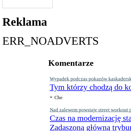
Reklama
ERR_NOADVERTS
Komentarze
Wypadek podczas pokazów kaskaderskic
Tym którzy chodzą do ko
-
Che
Nad zalewem powstaje street workout 
Czas na modernizację st
Zadaszoną główną trybun