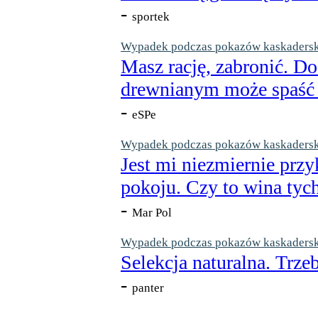
-
sportek
Wypadek podczas pokazów kaskaderskic
Masz rację, zabronić. Do
drewnianym może spaść n
-
eSPe
Wypadek podczas pokazów kaskaderskic
Jest mi niezmiernie przy
pokoju. Czy to wina tych
-
Mar Pol
Wypadek podczas pokazów kaskaderskic
Selekcja naturalna. Trzeb
-
panter