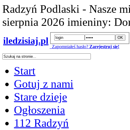
Radzyń Podlaski - Nasze mi
sierpnia 2026
imieniny:
Dor
iledzisiaj.pl
Zapomniałeś hasło?
Zarejestruj się!
Start
Gotuj z nami
Stare dzieje
Ogłoszenia
112 Radzyń