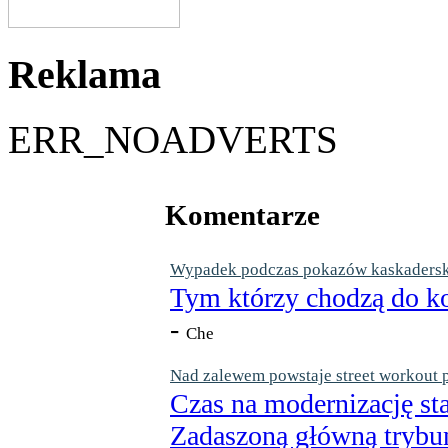
Reklama
ERR_NOADVERTS
Komentarze
Wypadek podczas pokazów kaskaderskic
Tym którzy chodzą do ko
-
Che
Nad zalewem powstaje street workout 
Czas na modernizację st
Zadaszoną główną trybun