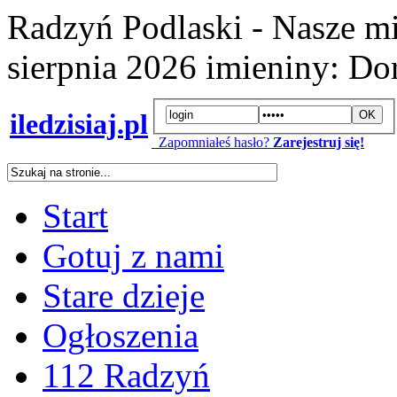
Radzyń Podlaski - Nasze mi
sierpnia 2026
imieniny:
Dor
iledzisiaj.pl
Zapomniałeś hasło?
Zarejestruj się!
Start
Gotuj z nami
Stare dzieje
Ogłoszenia
112 Radzyń