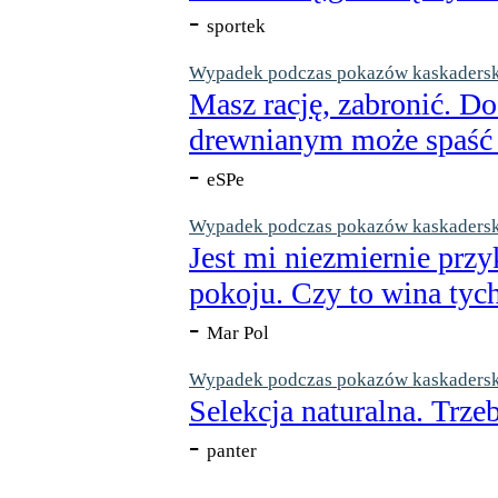
-
sportek
Wypadek podczas pokazów kaskaderskic
Masz rację, zabronić. Do
drewnianym może spaść n
-
eSPe
Wypadek podczas pokazów kaskaderskic
Jest mi niezmiernie przy
pokoju. Czy to wina tych
-
Mar Pol
Wypadek podczas pokazów kaskaderskic
Selekcja naturalna. Trzeb
-
panter