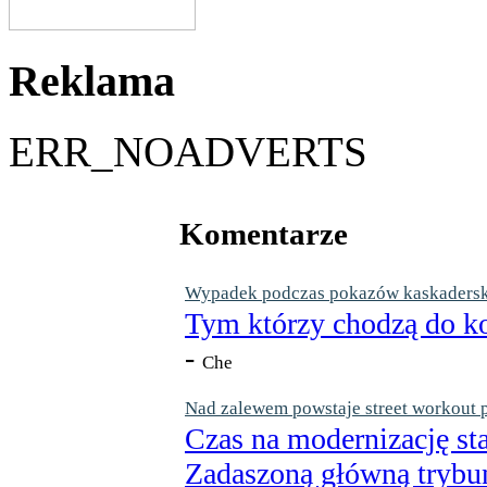
Reklama
ERR_NOADVERTS
Komentarze
Wypadek podczas pokazów kaskaderskic
Tym którzy chodzą do ko
-
Che
Nad zalewem powstaje street workout 
Czas na modernizację st
Zadaszoną główną trybun