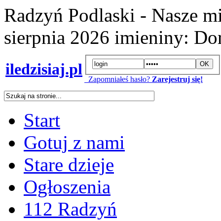
Radzyń Podlaski - Nasze mi
sierpnia 2026
imieniny:
Dor
iledzisiaj.pl
Zapomniałeś hasło?
Zarejestruj się!
Start
Gotuj z nami
Stare dzieje
Ogłoszenia
112 Radzyń