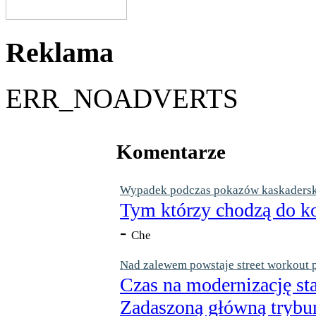
Reklama
ERR_NOADVERTS
Komentarze
Wypadek podczas pokazów kaskaderskic
Tym którzy chodzą do ko
-
Che
Nad zalewem powstaje street workout 
Czas na modernizację st
Zadaszoną główną trybun