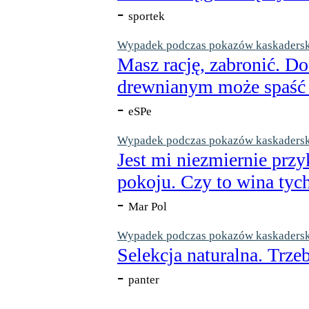
-
sportek
Wypadek podczas pokazów kaskaderskic
Masz rację, zabronić. Do
drewnianym może spaść n
-
eSPe
Wypadek podczas pokazów kaskaderskic
Jest mi niezmiernie przy
pokoju. Czy to wina tych
-
Mar Pol
Wypadek podczas pokazów kaskaderskic
Selekcja naturalna. Trzeb
-
panter