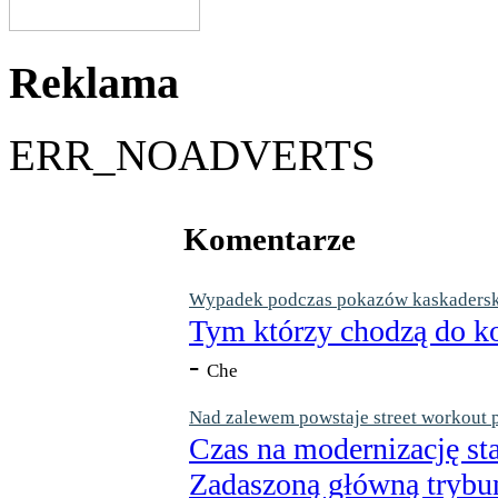
Reklama
ERR_NOADVERTS
Komentarze
Wypadek podczas pokazów kaskaderskic
Tym którzy chodzą do ko
-
Che
Nad zalewem powstaje street workout 
Czas na modernizację st
Zadaszoną główną trybun