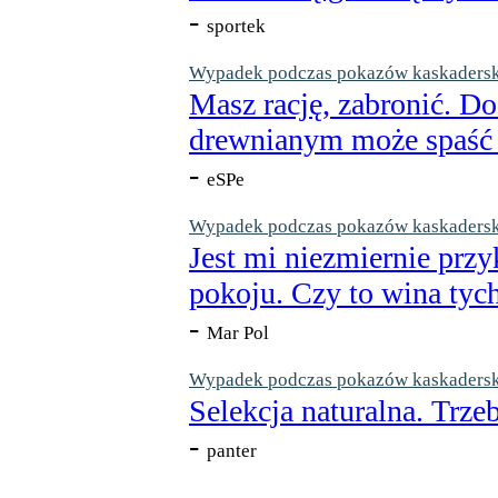
-
sportek
Wypadek podczas pokazów kaskaderskic
Masz rację, zabronić. Do
drewnianym może spaść n
-
eSPe
Wypadek podczas pokazów kaskaderskic
Jest mi niezmiernie przy
pokoju. Czy to wina tych
-
Mar Pol
Wypadek podczas pokazów kaskaderskic
Selekcja naturalna. Trzeb
-
panter