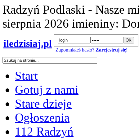
Radzyń Podlaski - Nasze mi
sierpnia 2026
imieniny:
Dor
iledzisiaj.pl
Zapomniałeś hasło?
Zarejestruj się!
Start
Gotuj z nami
Stare dzieje
Ogłoszenia
112 Radzyń