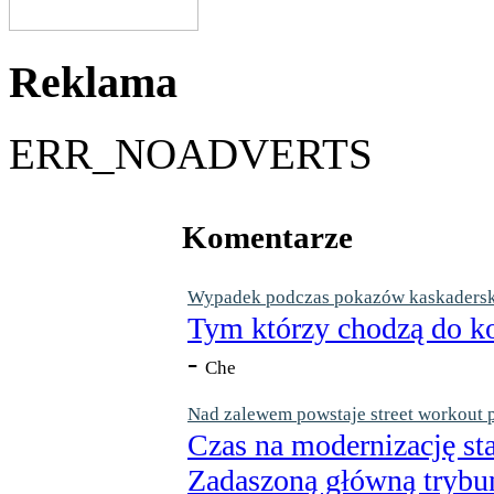
Reklama
ERR_NOADVERTS
Komentarze
Wypadek podczas pokazów kaskaderskic
Tym którzy chodzą do ko
-
Che
Nad zalewem powstaje street workout 
Czas na modernizację st
Zadaszoną główną trybun