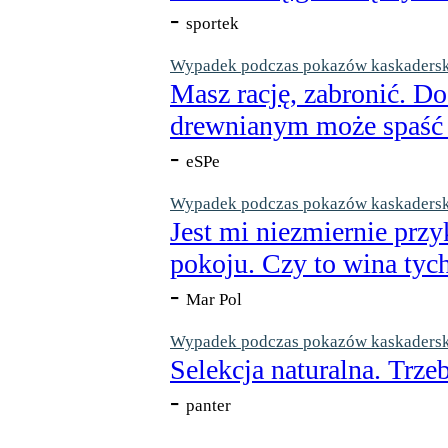
-
sportek
Wypadek podczas pokazów kaskaderskic
Masz rację, zabronić. Do
drewnianym może spaść n
-
eSPe
Wypadek podczas pokazów kaskaderskic
Jest mi niezmiernie przy
pokoju. Czy to wina tych
-
Mar Pol
Wypadek podczas pokazów kaskaderskic
Selekcja naturalna. Trzeb
-
panter