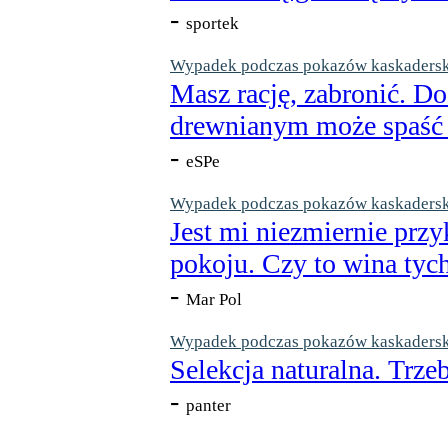
-
sportek
Wypadek podczas pokazów kaskaderskic
Masz rację, zabronić. Do
drewnianym może spaść n
-
eSPe
Wypadek podczas pokazów kaskaderskic
Jest mi niezmiernie przy
pokoju. Czy to wina tych
-
Mar Pol
Wypadek podczas pokazów kaskaderskic
Selekcja naturalna. Trzeb
-
panter