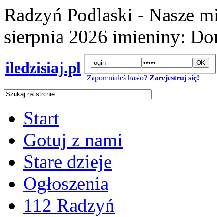
Radzyń Podlaski - Nasze mi
sierpnia 2026
imieniny:
Dor
iledzisiaj.pl
Zapomniałeś hasło?
Zarejestruj się!
Start
Gotuj z nami
Stare dzieje
Ogłoszenia
112 Radzyń