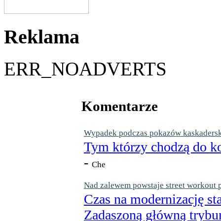
Reklama
ERR_NOADVERTS
Komentarze
Wypadek podczas pokazów kaskaderskic
Tym którzy chodzą do ko
-
Che
Nad zalewem powstaje street workout 
Czas na modernizację st
Zadaszoną główną trybun