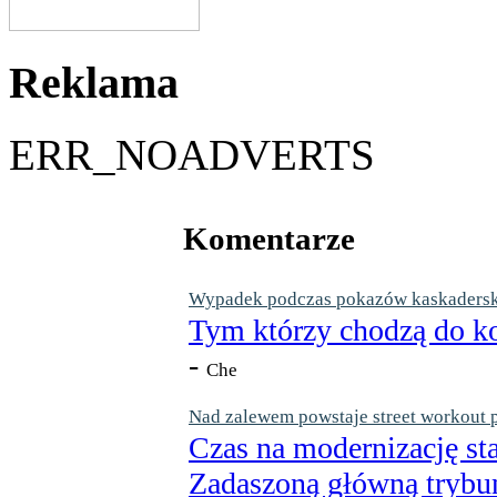
Reklama
ERR_NOADVERTS
Komentarze
Wypadek podczas pokazów kaskaderskic
Tym którzy chodzą do ko
-
Che
Nad zalewem powstaje street workout 
Czas na modernizację st
Zadaszoną główną trybun