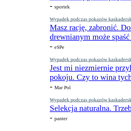
-
sportek
Wypadek podczas pokazów kaskaderskic
Masz rację, zabronić. Do
drewnianym może spaść n
-
eSPe
Wypadek podczas pokazów kaskaderskic
Jest mi niezmiernie przy
pokoju. Czy to wina tych
-
Mar Pol
Wypadek podczas pokazów kaskaderskic
Selekcja naturalna. Trzeb
-
panter