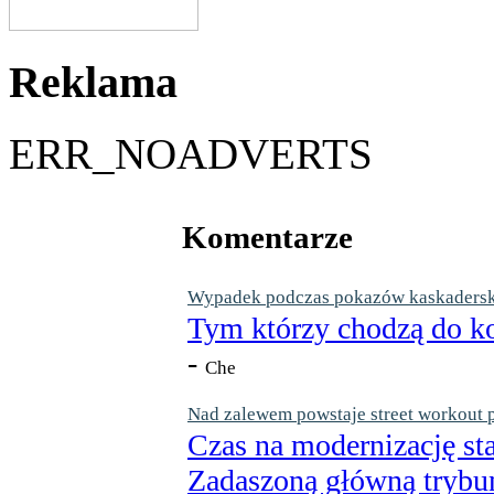
Reklama
ERR_NOADVERTS
Komentarze
Wypadek podczas pokazów kaskaderskic
Tym którzy chodzą do ko
-
Che
Nad zalewem powstaje street workout 
Czas na modernizację st
Zadaszoną główną trybun