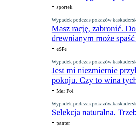
-
sportek
Wypadek podczas pokazów kaskaderskic
Masz rację, zabronić. Do
drewnianym może spaść n
-
eSPe
Wypadek podczas pokazów kaskaderskic
Jest mi niezmiernie przy
pokoju. Czy to wina tych
-
Mar Pol
Wypadek podczas pokazów kaskaderskic
Selekcja naturalna. Trzeb
-
panter