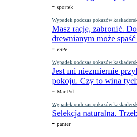
-
sportek
Wypadek podczas pokazów kaskaderskic
Masz rację, zabronić. Do
drewnianym może spaść n
-
eSPe
Wypadek podczas pokazów kaskaderskic
Jest mi niezmiernie przy
pokoju. Czy to wina tych
-
Mar Pol
Wypadek podczas pokazów kaskaderskic
Selekcja naturalna. Trzeb
-
panter