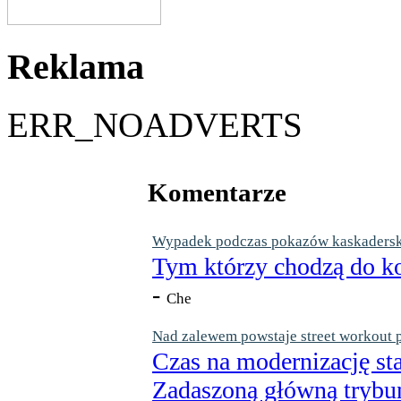
Reklama
ERR_NOADVERTS
Komentarze
Wypadek podczas pokazów kaskaderskic
Tym którzy chodzą do ko
-
Che
Nad zalewem powstaje street workout 
Czas na modernizację st
Zadaszoną główną trybun