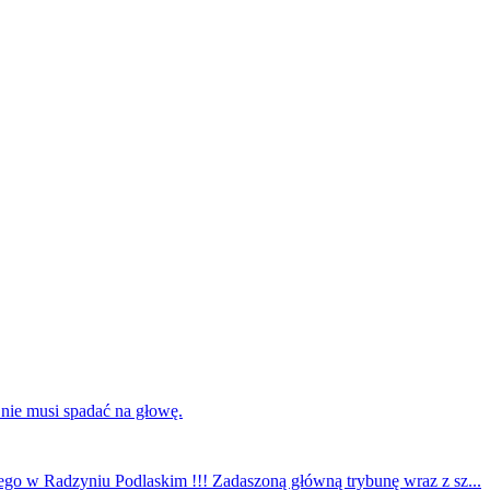
 nie musi spadać na głowę.
ego w Radzyniu Podlaskim !!! Zadaszoną główną trybunę wraz z sz...