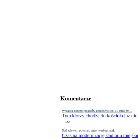
Komentarze
Wypadek podczas pokazów kaskaderskich. 61-latek zm...
Tym którzy chodzą do kościoła już nic
-
Che
Nad zalewem powstaje street workout park
Czas na modernizację stadionu miejski