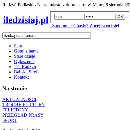
Radzyń Podlaski - Nasze miasto z dobrej strony! Mamy
6 sierpnia 2
iledzisiaj.pl
Zapomniałeś hasło?
Zarejestruj się!
Start
Gotuj z nami
Stare dzieje
Ogłoszenia
112 Radzyń
Babska Strefa
Kontakt
Na stronie
AKTUALNOŚCI
TROCHĘ KULTURY
FELIETONY
PRZEGLĄD PRASY
SPORT