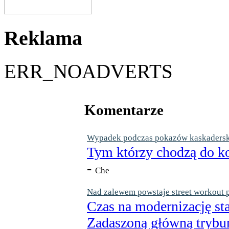
Reklama
ERR_NOADVERTS
Komentarze
Wypadek podczas pokazów kaskaderskic
Tym którzy chodzą do ko
-
Che
Nad zalewem powstaje street workout 
Czas na modernizację st
Zadaszoną główną trybun