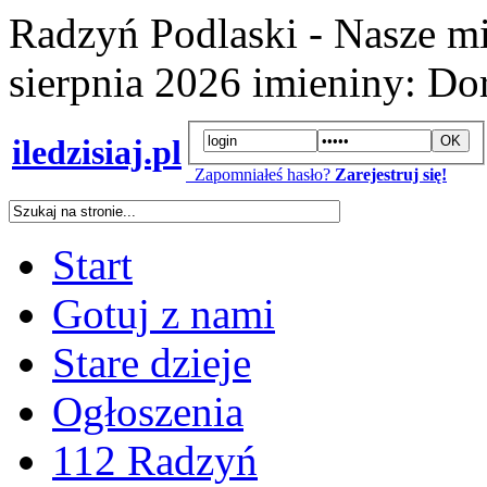
Radzyń Podlaski - Nasze mi
sierpnia 2026
imieniny:
Dor
iledzisiaj.pl
Zapomniałeś hasło?
Zarejestruj się!
Start
Gotuj z nami
Stare dzieje
Ogłoszenia
112 Radzyń