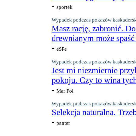
-
sportek
Wypadek podczas pokazów kaskaderskic
Masz rację, zabronić. Do
drewnianym może spaść n
-
eSPe
Wypadek podczas pokazów kaskaderskic
Jest mi niezmiernie przy
pokoju. Czy to wina tych
-
Mar Pol
Wypadek podczas pokazów kaskaderskic
Selekcja naturalna. Trzeb
-
panter