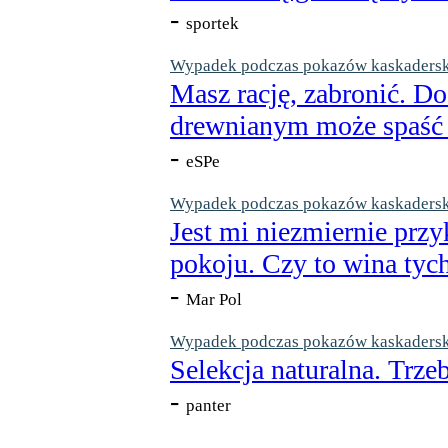
-
sportek
Wypadek podczas pokazów kaskaderskic
Masz rację, zabronić. Do
drewnianym może spaść n
-
eSPe
Wypadek podczas pokazów kaskaderskic
Jest mi niezmiernie przy
pokoju. Czy to wina tych
-
Mar Pol
Wypadek podczas pokazów kaskaderskic
Selekcja naturalna. Trzeb
-
panter