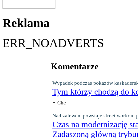
Reklama
ERR_NOADVERTS
Komentarze
Wypadek podczas pokazów kaskaderskic
Tym którzy chodzą do ko
-
Che
Nad zalewem powstaje street workout 
Czas na modernizację st
Zadaszoną główną trybun