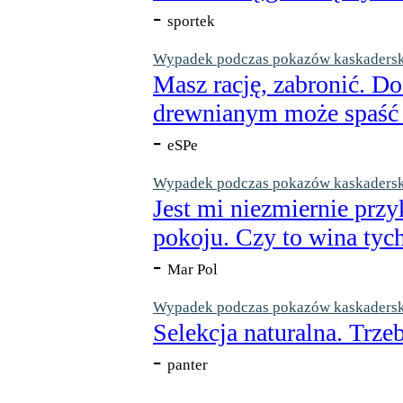
-
sportek
Wypadek podczas pokazów kaskaderskic
Masz rację, zabronić. Do
drewnianym może spaść n
-
eSPe
Wypadek podczas pokazów kaskaderskic
Jest mi niezmiernie przy
pokoju. Czy to wina tych
-
Mar Pol
Wypadek podczas pokazów kaskaderskic
Selekcja naturalna. Trzeb
-
panter