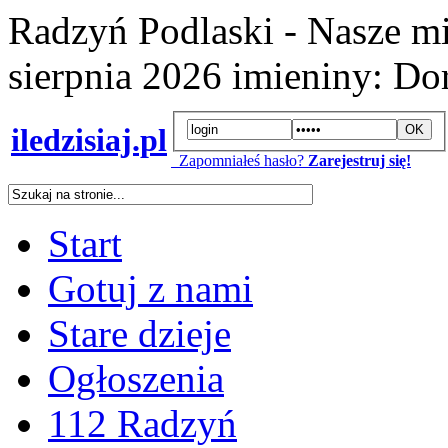
Radzyń Podlaski - Nasze mi
sierpnia 2026
imieniny:
Dor
iledzisiaj.pl
Zapomniałeś hasło?
Zarejestruj się!
Start
Gotuj z nami
Stare dzieje
Ogłoszenia
112 Radzyń