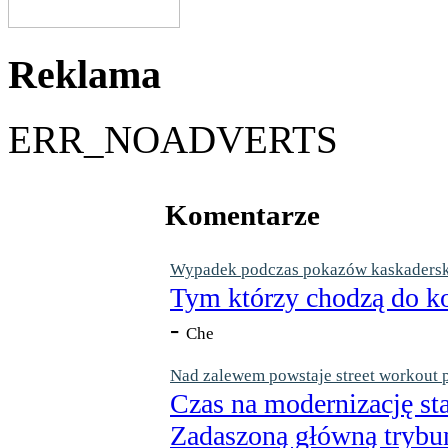
Reklama
ERR_NOADVERTS
Komentarze
Wypadek podczas pokazów kaskaderskic
Tym którzy chodzą do ko
-
Che
Nad zalewem powstaje street workout 
Czas na modernizację st
Zadaszoną główną trybun